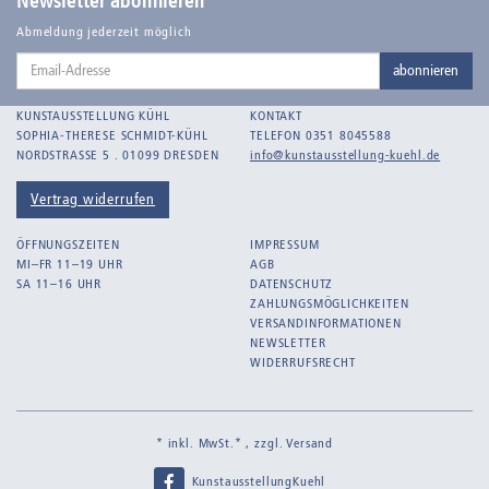
Newsletter abonnieren
Balden-Wolff, Annemarie
Abmeldung jederzeit möglich
Email-
Bankroth, Bernd
abonnieren
Adresse
Bankroth, Ursula
KUNSTAUSSTELLUNG KÜHL
KONTAKT
Barth, Arthur Julius
SOPHIA-THERESE SCHMIDT-KÜHL
TELEFON 0351 8045588
NORDSTRASSE 5 . 01099 DRESDEN
info@kunstausstellung-kuehl.de
Bartnig, Horst
Bartzsch, Paul Kurt
Vertrag widerrufen
Beck, Lothar
ÖFFNUNGSZEITEN
IMPRESSUM
Becker, F.
MI–FR 11–19 UHR
AGB
SA 11–16 UHR
DATENSCHUTZ
Beckmann, Max
ZAHLUNGSMÖGLICHKEITEN
Behrens, Dorothea
VERSANDINFORMATIONEN
NEWSLETTER
Bermann, Marie
WIDERRUFSRECHT
Berndt, Siegfried
Bernigeroth, Johann Martin
* inkl. MwSt.* , zzgl.
Versand
Birnbaum
KunstausstellungKuehl
Birnstengel, Richard