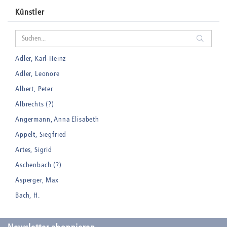
Künstler
Adler, Karl-Heinz
Adler, Leonore
Albert, Peter
Albrechts (?)
Angermann, Anna Elisabeth
Appelt, Siegfried
Artes, Sigrid
Aschenbach (?)
Asperger, Max
Bach, H.
Badt, Kurt
Balden, Theo , eigentlich Otto Koehler