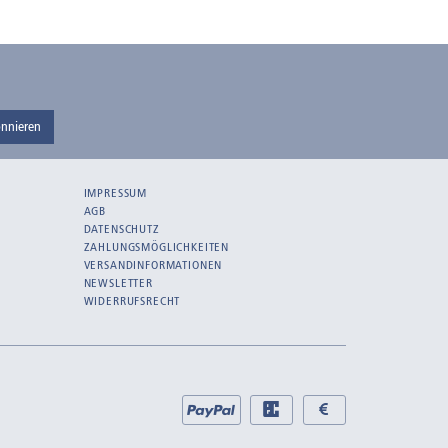
nnieren
IMPRESSUM
AGB
DATENSCHUTZ
ZAHLUNGSMÖGLICHKEITEN
VERSANDINFORMATIONEN
NEWSLETTER
WIDERRUFSRECHT
Bei
PayPal
EC
Bar
uns
bei
bei
zahlen
Abholung
Abholung