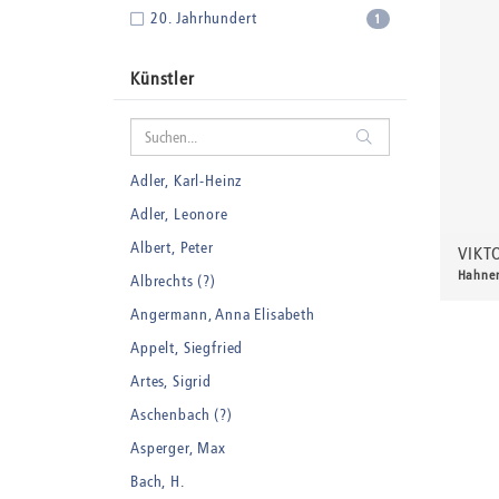
20. Jahrhundert
1
Künstler
Adler, Karl-Heinz
Adler, Leonore
Albert, Peter
VIKT
Hahne
Albrechts (?)
50,0
Angermann, Anna Elisabeth
Appelt, Siegfried
Artes, Sigrid
Aschenbach (?)
Asperger, Max
Bach, H.