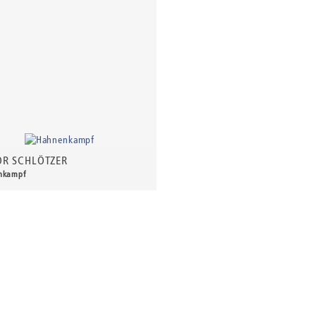
OR SCHLÖTZER
nkampf
0 €
*