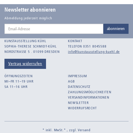
Balden, Theo , eigentlich Otto Koehler
Newsletter abonnieren
Balden-Wolff, Annemarie
Abmeldung jederzeit möglich
Email-
Bankroth, Bernd
abonnieren
Adresse
Bankroth, Ursula
KUNSTAUSSTELLUNG KÜHL
KONTAKT
Barth, Arthur Julius
SOPHIA-THERESE SCHMIDT-KÜHL
TELEFON 0351 8045588
NORDSTRASSE 5 . 01099 DRESDEN
info@kunstausstellung-kuehl.de
Bartnig, Horst
Bartzsch, Paul Kurt
Vertrag widerrufen
Beck, Lothar
ÖFFNUNGSZEITEN
IMPRESSUM
Becker, F.
MI–FR 11–19 UHR
AGB
SA 11–16 UHR
DATENSCHUTZ
Beckmann, Max
ZAHLUNGSMÖGLICHKEITEN
Behrens, Dorothea
VERSANDINFORMATIONEN
NEWSLETTER
Bermann, Marie
WIDERRUFSRECHT
Berndt, Siegfried
Bernigeroth, Johann Martin
* inkl. MwSt.* , zzgl.
Versand