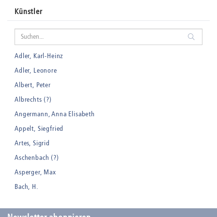
Künstler
Adler, Karl-Heinz
Adler, Leonore
Albert, Peter
Albrechts (?)
Angermann, Anna Elisabeth
Appelt, Siegfried
Artes, Sigrid
Aschenbach (?)
Asperger, Max
Bach, H.
Badt, Kurt
Balden, Theo , eigentlich Otto Koehler