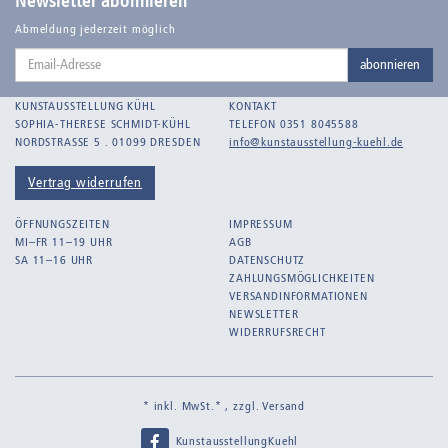
Newsletter abonnieren
Balden-Wolff, Annemarie
Abmeldung jederzeit möglich
Email-
Bankroth, Bernd
abonnieren
Adresse
Bankroth, Ursula
KUNSTAUSSTELLUNG KÜHL
KONTAKT
Barth, Arthur Julius
SOPHIA-THERESE SCHMIDT-KÜHL
TELEFON 0351 8045588
NORDSTRASSE 5 . 01099 DRESDEN
info@kunstausstellung-kuehl.de
Bartnig, Horst
Bartzsch, Paul Kurt
Vertrag widerrufen
Beck, Lothar
ÖFFNUNGSZEITEN
IMPRESSUM
Becker, F.
MI–FR 11–19 UHR
AGB
SA 11–16 UHR
DATENSCHUTZ
Beckmann, Max
ZAHLUNGSMÖGLICHKEITEN
Behrens, Dorothea
VERSANDINFORMATIONEN
NEWSLETTER
Bermann, Marie
WIDERRUFSRECHT
Berndt, Siegfried
Bernigeroth, Johann Martin
* inkl. MwSt.* , zzgl.
Versand
Birnbaum
KunstausstellungKuehl
Birnstengel, Richard