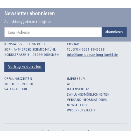
Badt, Kurt
Balden, Theo , eigentlich Otto Koehler
Newsletter abonnieren
Balden-Wolff, Annemarie
Abmeldung jederzeit möglich
Email-
Bankroth, Bernd
abonnieren
Adresse
Bankroth, Ursula
KUNSTAUSSTELLUNG KÜHL
KONTAKT
Barth, Arthur Julius
SOPHIA-THERESE SCHMIDT-KÜHL
TELEFON 0351 8045588
NORDSTRASSE 5 . 01099 DRESDEN
info@kunstausstellung-kuehl.de
Bartnig, Horst
Bartzsch, Paul Kurt
Vertrag widerrufen
Beck, Lothar
ÖFFNUNGSZEITEN
IMPRESSUM
Becker, F.
MI–FR 11–19 UHR
AGB
SA 11–16 UHR
DATENSCHUTZ
Beckmann, Max
ZAHLUNGSMÖGLICHKEITEN
Behrens, Dorothea
VERSANDINFORMATIONEN
NEWSLETTER
Bermann, Marie
WIDERRUFSRECHT
Berndt, Siegfried
Bernigeroth, Johann Martin