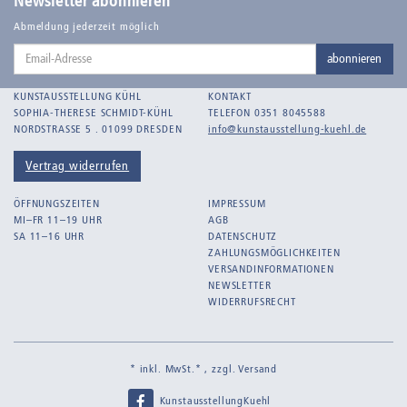
Newsletter abonnieren
Balden-Wolff, Annemarie
Abmeldung jederzeit möglich
Email-
Bankroth, Bernd
abonnieren
Adresse
Bankroth, Ursula
KUNSTAUSSTELLUNG KÜHL
KONTAKT
Barth, Arthur Julius
SOPHIA-THERESE SCHMIDT-KÜHL
TELEFON 0351 8045588
NORDSTRASSE 5 . 01099 DRESDEN
info@kunstausstellung-kuehl.de
Bartnig, Horst
Bartzsch, Paul Kurt
Vertrag widerrufen
Beck, Lothar
ÖFFNUNGSZEITEN
IMPRESSUM
Becker, F.
MI–FR 11–19 UHR
AGB
SA 11–16 UHR
DATENSCHUTZ
Beckmann, Max
ZAHLUNGSMÖGLICHKEITEN
Behrens, Dorothea
VERSANDINFORMATIONEN
NEWSLETTER
Bermann, Marie
WIDERRUFSRECHT
Berndt, Siegfried
Bernigeroth, Johann Martin
* inkl. MwSt.* , zzgl.
Versand
Birnbaum
KunstausstellungKuehl
Birnstengel, Richard