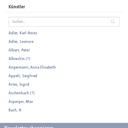
Künstler
Adler, Karl-Heinz
Adler, Leonore
Albert, Peter
Albrechts (?)
Angermann, Anna Elisabeth
Appelt, Siegfried
Artes, Sigrid
Aschenbach (?)
Asperger, Max
Bach, H.
Badt, Kurt
Balden, Theo , eigentlich Otto Koehler