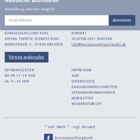
Newsletter abonnieren
Balden-Wolff, Annemarie
Abmeldung jederzeit möglich
Email-
Bankroth, Bernd
abonnieren
Adresse
Bankroth, Ursula
KUNSTAUSSTELLUNG KÜHL
KONTAKT
Barth, Arthur Julius
SOPHIA-THERESE SCHMIDT-KÜHL
TELEFON 0351 8045588
NORDSTRASSE 5 . 01099 DRESDEN
info@kunstausstellung-kuehl.de
Bartnig, Horst
Bartzsch, Paul Kurt
Vertrag widerrufen
Beck, Lothar
ÖFFNUNGSZEITEN
IMPRESSUM
Becker, F.
MI–FR 11–19 UHR
AGB
SA 11–16 UHR
DATENSCHUTZ
Beckmann, Max
ZAHLUNGSMÖGLICHKEITEN
Behrens, Dorothea
VERSANDINFORMATIONEN
NEWSLETTER
Bermann, Marie
WIDERRUFSRECHT
Berndt, Siegfried
Bernigeroth, Johann Martin
* inkl. MwSt.* , zzgl.
Versand
Birnbaum
KunstausstellungKuehl
Birnstengel, Richard