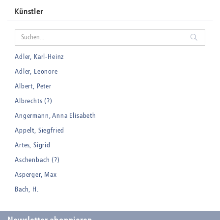
Künstler
Adler, Karl-Heinz
Adler, Leonore
Albert, Peter
Albrechts (?)
Angermann, Anna Elisabeth
Appelt, Siegfried
Artes, Sigrid
Aschenbach (?)
Asperger, Max
Bach, H.
Badt, Kurt
Balden, Theo , eigentlich Otto Koehler