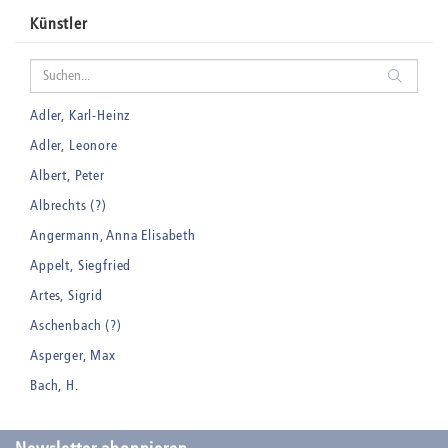
Künstler
Adler, Karl-Heinz
Adler, Leonore
Albert, Peter
Albrechts (?)
Angermann, Anna Elisabeth
Appelt, Siegfried
Artes, Sigrid
Aschenbach (?)
Asperger, Max
Bach, H.
Badt, Kurt
Balden, Theo , eigentlich Otto Koehler