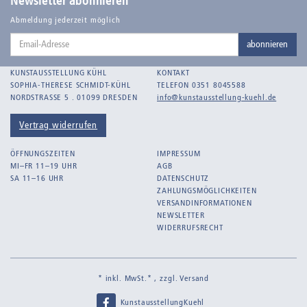
Newsletter abonnieren
Balden-Wolff, Annemarie
Abmeldung jederzeit möglich
Email-
Bankroth, Bernd
abonnieren
Adresse
Bankroth, Ursula
KUNSTAUSSTELLUNG KÜHL
KONTAKT
Barth, Arthur Julius
SOPHIA-THERESE SCHMIDT-KÜHL
TELEFON 0351 8045588
NORDSTRASSE 5 . 01099 DRESDEN
info@kunstausstellung-kuehl.de
Bartnig, Horst
Bartzsch, Paul Kurt
Vertrag widerrufen
Beck, Lothar
ÖFFNUNGSZEITEN
IMPRESSUM
Becker, F.
MI–FR 11–19 UHR
AGB
SA 11–16 UHR
DATENSCHUTZ
Beckmann, Max
ZAHLUNGSMÖGLICHKEITEN
Behrens, Dorothea
VERSANDINFORMATIONEN
NEWSLETTER
Bermann, Marie
WIDERRUFSRECHT
Berndt, Siegfried
Bernigeroth, Johann Martin
* inkl. MwSt.* , zzgl.
Versand
Birnbaum
KunstausstellungKuehl
Birnstengel, Richard