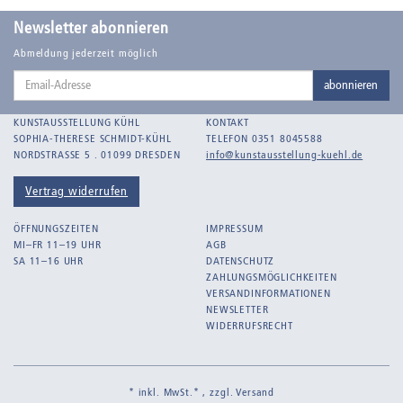
Balden, Theo , eigentlich Otto Koehler
Newsletter abonnieren
Balden-Wolff, Annemarie
Abmeldung jederzeit möglich
Email-
Bankroth, Bernd
abonnieren
Adresse
Bankroth, Ursula
KUNSTAUSSTELLUNG KÜHL
KONTAKT
Barth, Arthur Julius
SOPHIA-THERESE SCHMIDT-KÜHL
TELEFON 0351 8045588
NORDSTRASSE 5 . 01099 DRESDEN
info@kunstausstellung-kuehl.de
Bartnig, Horst
Bartzsch, Paul Kurt
Vertrag widerrufen
Beck, Lothar
ÖFFNUNGSZEITEN
IMPRESSUM
Becker, F.
MI–FR 11–19 UHR
AGB
SA 11–16 UHR
DATENSCHUTZ
Beckmann, Max
ZAHLUNGSMÖGLICHKEITEN
Behrens, Dorothea
VERSANDINFORMATIONEN
NEWSLETTER
Bermann, Marie
WIDERRUFSRECHT
Berndt, Siegfried
Bernigeroth, Johann Martin
* inkl. MwSt.* , zzgl.
Versand
Birnbaum