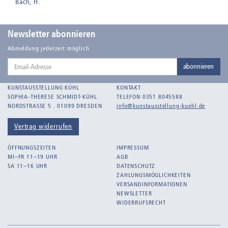
Bach, H.
Badt, Kurt
Balden, Theo , eigentlich Otto Koehler
Newsletter abonnieren
Balden-Wolff, Annemarie
Abmeldung jederzeit möglich
Email-
Bankroth, Bernd
abonnieren
Adresse
Bankroth, Ursula
KUNSTAUSSTELLUNG KÜHL
KONTAKT
Barth, Arthur Julius
SOPHIA-THERESE SCHMIDT-KÜHL
TELEFON 0351 8045588
NORDSTRASSE 5 . 01099 DRESDEN
info@kunstausstellung-kuehl.de
Bartnig, Horst
Bartzsch, Paul Kurt
Vertrag widerrufen
Beck, Lothar
ÖFFNUNGSZEITEN
IMPRESSUM
Becker, F.
MI–FR 11–19 UHR
AGB
SA 11–16 UHR
DATENSCHUTZ
Beckmann, Max
ZAHLUNGSMÖGLICHKEITEN
Behrens, Dorothea
VERSANDINFORMATIONEN
NEWSLETTER
Bermann, Marie
WIDERRUFSRECHT
Berndt, Siegfried