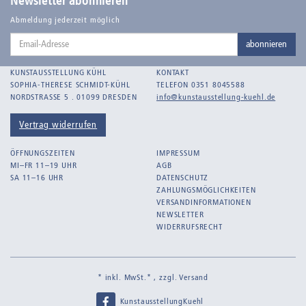
Newsletter abonnieren
Balden-Wolff, Annemarie
Abmeldung jederzeit möglich
Email-
Bankroth, Bernd
abonnieren
Adresse
Bankroth, Ursula
KUNSTAUSSTELLUNG KÜHL
KONTAKT
Barth, Arthur Julius
SOPHIA-THERESE SCHMIDT-KÜHL
TELEFON 0351 8045588
NORDSTRASSE 5 . 01099 DRESDEN
info@kunstausstellung-kuehl.de
Bartnig, Horst
Bartzsch, Paul Kurt
Vertrag widerrufen
Beck, Lothar
ÖFFNUNGSZEITEN
IMPRESSUM
Becker, F.
MI–FR 11–19 UHR
AGB
SA 11–16 UHR
DATENSCHUTZ
Beckmann, Max
ZAHLUNGSMÖGLICHKEITEN
Behrens, Dorothea
VERSANDINFORMATIONEN
NEWSLETTER
Bermann, Marie
WIDERRUFSRECHT
Berndt, Siegfried
Bernigeroth, Johann Martin
* inkl. MwSt.* , zzgl.
Versand
Birnbaum
KunstausstellungKuehl
Birnstengel, Richard