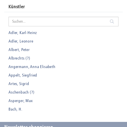
Künstler
Adler, Karl-Heinz
Adler, Leonore
Albert, Peter
Albrechts (?)
Angermann, Anna Elisabeth
Appelt, Siegfried
Artes, Sigrid
Aschenbach (?)
Asperger, Max
Bach, H.
Badt, Kurt
Balden, Theo , eigentlich Otto Koehler