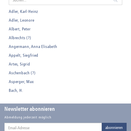
Adler, Karl-Heinz
Adler, Leonore
Albert, Peter
Albrechts (?)
Angermann, Anna Elisabeth
Appelt, Siegfried
Artes, Sigrid
Aschenbach (?)
Asperger, Max
Bach, H.
Badt, Kurt
Balden, Theo , eigentlich Otto Koehler
Newsletter abonnieren
Balden-Wolff, Annemarie
Abmeldung jederzeit möglich
Email-
Bankroth, Bernd
abonnieren