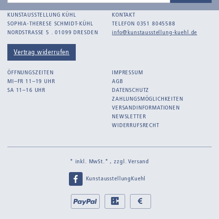
Adresse
Bankroth, Ursula
KUNSTAUSSTELLUNG KÜHL
KONTAKT
Barth, Arthur Julius
SOPHIA-THERESE SCHMIDT-KÜHL
TELEFON 0351 8045588
NORDSTRASSE 5 . 01099 DRESDEN
info@kunstausstellung-kuehl.de
Bartnig, Horst
Bartzsch, Paul Kurt
Vertrag widerrufen
Beck, Lothar
ÖFFNUNGSZEITEN
IMPRESSUM
Becker, F.
MI–FR 11–19 UHR
AGB
SA 11–16 UHR
DATENSCHUTZ
Beckmann, Max
ZAHLUNGSMÖGLICHKEITEN
Behrens, Dorothea
VERSANDINFORMATIONEN
NEWSLETTER
Bermann, Marie
WIDERRUFSRECHT
Berndt, Siegfried
Bernigeroth, Johann Martin
* inkl. MwSt.* , zzgl.
Versand
Birnbaum
KunstausstellungKuehl
Birnstengel, Richard
Bley, Paul
Bei
PayPal
EC
Bar
uns
bei
bei
Blume-Benzler, Christel