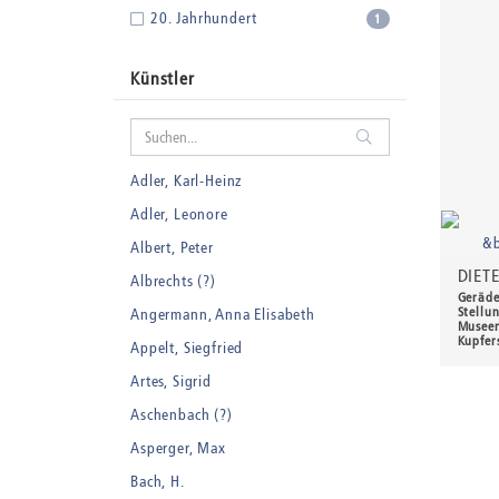
20. Jahrhundert
1
Künstler
Adler, Karl-Heinz
Adler, Leonore
Albert, Peter
DIET
Albrechts (?)
Geräde
Stellu
Angermann, Anna Elisabeth
Museen
Kupfer
Appelt, Siegfried
70,0
Artes, Sigrid
Aschenbach (?)
Asperger, Max
Bach, H.