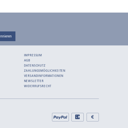
nnieren
IMPRESSUM
AGB
DATENSCHUTZ
ZAHLUNGSMÖGLICHKEITEN
VERSANDINFORMATIONEN
NEWSLETTER
WIDERRUFSRECHT
Bei
PayPal
EC
Bar
uns
bei
bei
zahlen
Abholung
Abholung