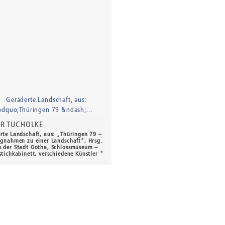
ER TUCHOLKE
rte Landschaft, aus: „Thüringen 79 –
ngnahmen zu einer Landschaft“, Hrsg.
 der Stadt Gotha, Schlossmuseum –
stichkabinett, verschiedene Künstler "
0 €
*