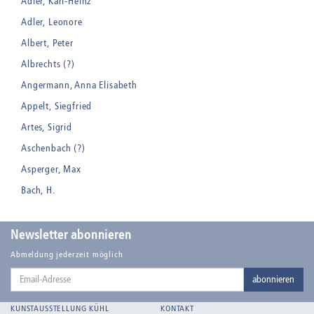
Adler, Karl-Heinz
Adler, Leonore
Albert, Peter
Albrechts (?)
Angermann, Anna Elisabeth
Appelt, Siegfried
Artes, Sigrid
Aschenbach (?)
Asperger, Max
Bach, H.
Badt, Kurt
Balden, Theo , eigentlich Otto Koehler
Newsletter abonnieren
Balden-Wolff, Annemarie
Abmeldung jederzeit möglich
Email-
Bankroth, Bernd
abonnieren
Adresse
Bankroth, Ursula
KUNSTAUSSTELLUNG KÜHL
KONTAKT