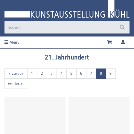
Menu
21. Jahrhundert
« zurück
1
2
3
4
5
6
7
8
9
weiter »