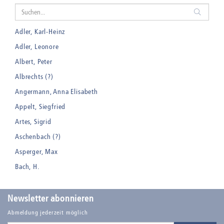
Adler, Karl-Heinz
Adler, Leonore
Albert, Peter
Albrechts (?)
Angermann, Anna Elisabeth
Appelt, Siegfried
Artes, Sigrid
Aschenbach (?)
Asperger, Max
Bach, H.
Badt, Kurt
Balden, Theo , eigentlich Otto Koehler
Newsletter abonnieren
Balden-Wolff, Annemarie
Abmeldung jederzeit möglich