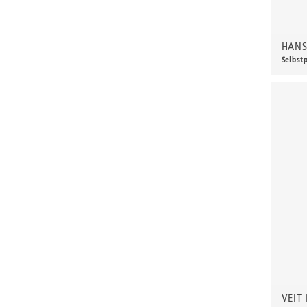
Beck, Lothar
Becker, F.
HANS
Beckmann, Max
Selbst
200,
Behrens, Dorothea
Bermann, Marie
Berndt, Siegfried
Bernigeroth, Johann Martin
Birnbaum
Birnstengel, Richard
Bley, Paul
Blume-Benzler, Christel
Bondzin, Friderun
Bondzin, Gerhard
Bossert, Otto Richard
VEIT
Brüne, Gudrun