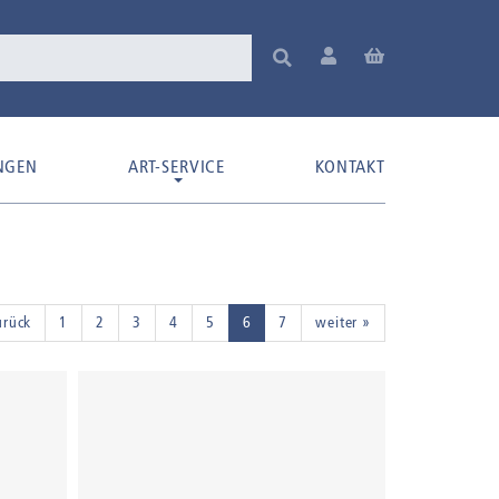
NGEN
ART-SERVICE
KONTAKT
urück
1
2
3
4
5
6
7
weiter »