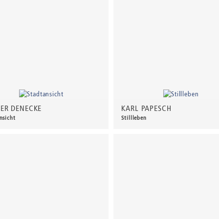
ER DENECKE
KARL PAPESCH
nsicht
Stillleben
00 €
*
650,00 €
*