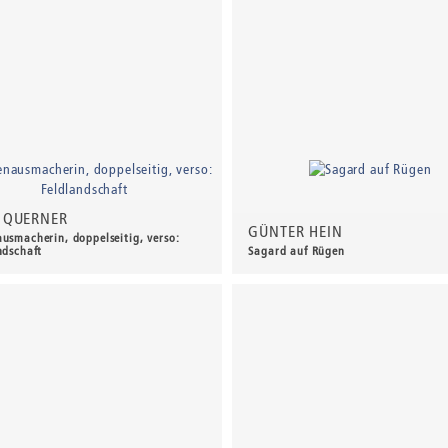
 QUERNER
GÜNTER HEIN
usmacherin, doppelseitig, verso:
ndschaft
Sagard auf Rügen
0,00 €
*
450,00 €
*