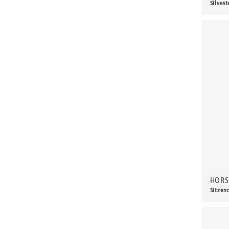
Silvest
Buchholz, Wolff
440,
Burchartz, Max
Burger, Dietrich
Burkhardt, Heinrich
Burkhardt-Untermhaus, Richard Paul
Busse, Hans
Böhme, Gerd
Caden, Gert
Caspar, Karl
Chepisheva, Maria
Christoph, Hans
HORS
Claudius, Wilhelm
Sitzen
Claus, Carlfriedrich
450,
Claus, Emile
Claus, Martin