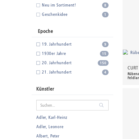
Neu im Sortiment!
8
Geschenkidee
1
Epoche
19. Jahrhundert
9
1930er Jahre
15
20. Jahrhundert
150
CURT
21. Jahrhundert
4
Rübena
Feldla
3.80
Künstler
Adler, Karl-Heinz
Adler, Leonore
Albert, Peter