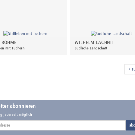
 BÖHME
WILHELM LACHNIT
eben mit Tüchern
Südliche Landschaft
00 €
*
500,00 €
*
« z
tter abonnieren
g jederzeit möglich
abo