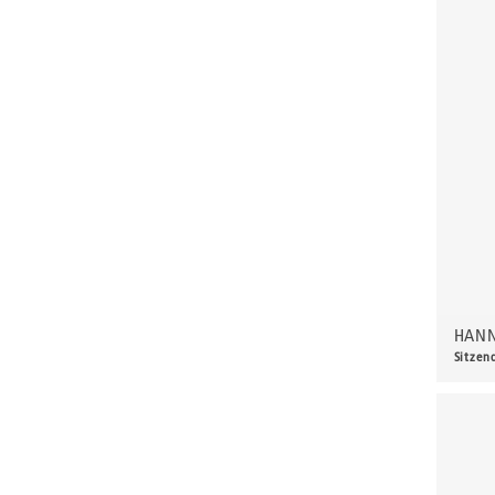
Clausnitzer, Dieter
Clemens, Martin
Corinth, Lovis
Curling, Brian
Curling-Aust, Friederike
Damme, Jutta
Denecke, Walter
Dennhardt, Klaus
Dettmann, Ludwig
Dix, Otto
HANN
Sitzen
Doerbecker, Karl
280,
Dornis, Kurt
Dreher, Richard
Dreißig, Jürgen
Dress, Andreas