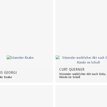
CURT QUERNER
S GEORGI
Sitzender weiblicher Akt nach links, 
der Knabe
Hände im Schoß
00 €
*
2.400,00 €
*