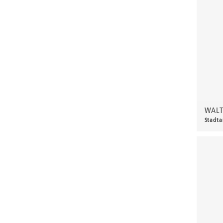
EGE
Eichhorn, Gerhard
Einschlag, Eduard
Eisenfeld, Ulrich
Elfriede
Emig, Michael
Engelhardt, Horst
WALT
Erbach, Alois
Stadta
330,
Ernst, Heinrich
Ettl, Tilo
Fanto, Leonhard
Feige, Johannes
Feige, Johannes und Tetzner, Heinz
Fleischer, Heinz