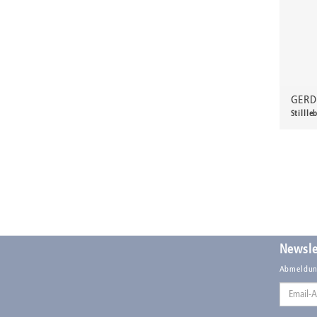
Flemming, Petra
Fraaß, Erich
Freese, Hans
Freiherr von Ledebur, Carl
Fretwurst, Friedrich-Wilhelm
GERD
Friege, Heinz
Stilll
Fritsch, Ernst
250,
Gaul, August
Gebauer, E.
Gebhardt, Helmut
Gelbke, Georg
Georgi, Hanns
Newsle
Georgie, Karlheinz Christoph
Abmeldun
Gerlach, Erich
Email-
Glöckner, Hermann
Adresse