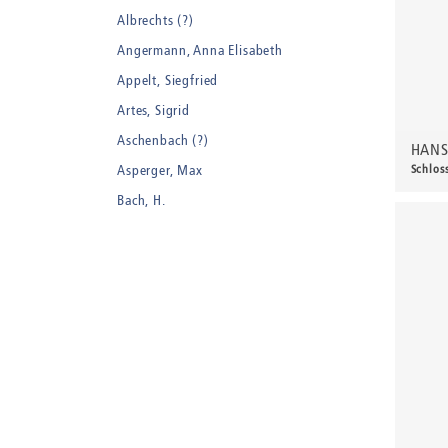
Albrechts (?)
Angermann, Anna Elisabeth
Appelt, Siegfried
Artes, Sigrid
Aschenbach (?)
HANS
Asperger, Max
Schloss
70,0
Bach, H.
Badt, Kurt
Balden, Theo , eigentlich Otto Koehler
Balden-Wolff, Annemarie
Bankroth, Bernd
Bankroth, Ursula
Barth, Arthur Julius
Bartnig, Horst
Bartzsch, Paul Kurt