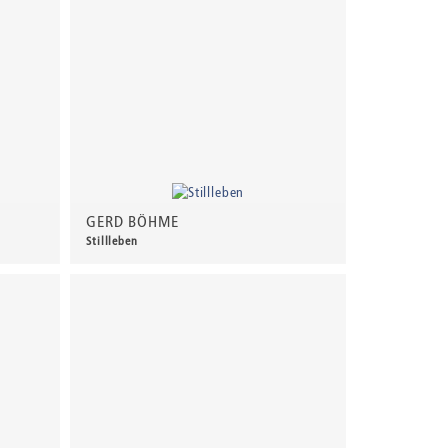
GERD BÖHME
Stillleben
230,00 €
*