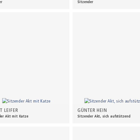
er
Sitzender
00 €
*
240,00 €
*
T LEIFER
GÜNTER HEIN
der Akt mit Katze
Sitzender Akt, sich aufstützend
00 €
*
660,00 €
*