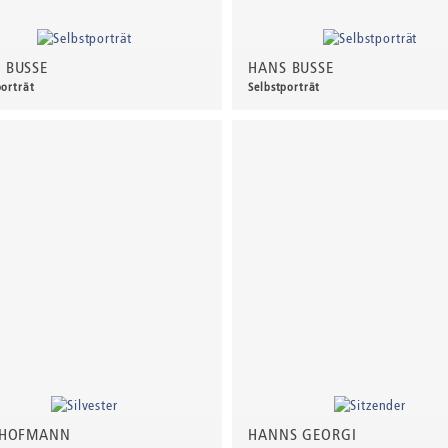
 BUSSE
HANS BUSSE
porträt
Selbstporträt
00 €
*
230,00 €
*
 HOFMANN
HANNS GEORGI