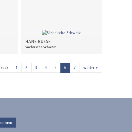
HANS BUSSE
Sächsische Schweiz
60,00 €
*
urück
1
2
3
4
5
6
7
weiter »
nnieren