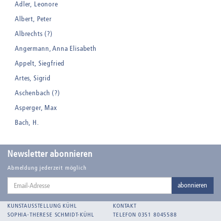
Adler, Leonore
Albert, Peter
Albrechts (?)
Angermann, Anna Elisabeth
Appelt, Siegfried
Artes, Sigrid
Aschenbach (?)
Asperger, Max
Bach, H.
Badt, Kurt
Balden, Theo , eigentlich Otto Koehler
Newsletter abonnieren
Balden-Wolff, Annemarie
Abmeldung jederzeit möglich
Email-
Bankroth, Bernd
abonnieren
Adresse
Bankroth, Ursula
KUNSTAUSSTELLUNG KÜHL
KONTAKT
Barth, Arthur Julius
SOPHIA-THERESE SCHMIDT-KÜHL
TELEFON 0351 8045588