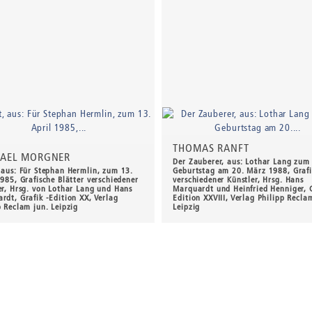
THOMAS RANFT
AEL MORGNER
Der Zauberer, aus: Lothar Lang zum
 aus: Für Stephan Hermlin, zum 13.
Geburtstag am 20. März 1988, Graf
1985, Grafische Blätter verschiedener
verschiedener Künstler, Hrsg. Hans
er, Hrsg. von Lothar Lang und Hans
Marquardt und Heinfried Henniger, G
rdt, Grafik -Edition XX, Verlag
Edition XXVIII, Verlag Philipp Recla
p Reclam jun. Leipzig
Leipzig
00 €
*
250,00 €
*