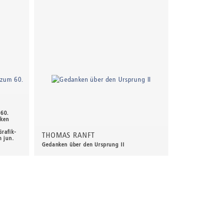
 60.
iken
rafik-
THOMAS RANFT
m jun.
Gedanken über den Ursprung II
70,00 €
*