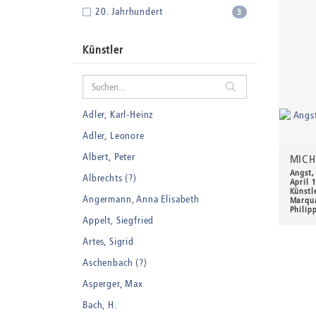
20. Jahrhundert
3
Künstler
Adler, Karl-Heinz
Adler, Leonore
Albert, Peter
MICH
Angst,
Albrechts (?)
April 
Künstl
Angermann, Anna Elisabeth
Marqua
Philip
Appelt, Siegfried
200,
Artes, Sigrid
Aschenbach (?)
Asperger, Max
Bach, H.