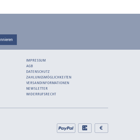
nnieren
IMPRESSUM
AGB
DATENSCHUTZ
ZAHLUNGSMÖGLICHKEITEN
VERSANDINFORMATIONEN
NEWSLETTER
WIDERRUFSRECHT
Bei
PayPal
EC
Bar
uns
bei
bei
zahlen
Abholung
Abholung