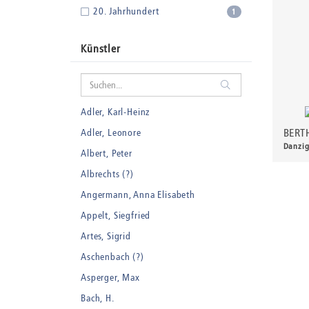
20. Jahrhundert
1
Künstler
Adler, Karl-Heinz
BERT
Adler, Leonore
Danzig
Albert, Peter
45,0
Albrechts (?)
Angermann, Anna Elisabeth
Appelt, Siegfried
Artes, Sigrid
Aschenbach (?)
Asperger, Max
Bach, H.