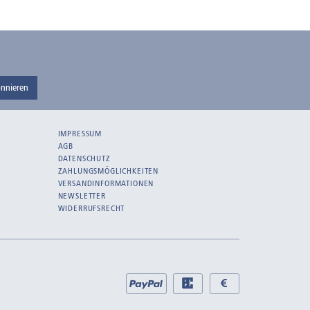
nnieren
IMPRESSUM
AGB
DATENSCHUTZ
ZAHLUNGSMÖGLICHKEITEN
VERSANDINFORMATIONEN
NEWSLETTER
WIDERRUFSRECHT
Bei
PayPal
EC
Bar
uns
bei
bei
zahlen
Abholung
Abholung