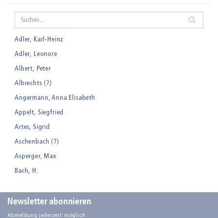
Adler, Karl-Heinz
Adler, Leonore
Albert, Peter
Albrechts (?)
Angermann, Anna Elisabeth
Appelt, Siegfried
Artes, Sigrid
Aschenbach (?)
Asperger, Max
Bach, H.
Badt, Kurt
Balden, Theo , eigentlich Otto Koehler
Newsletter abonnieren
Balden-Wolff, Annemarie
Abmeldung jederzeit möglich