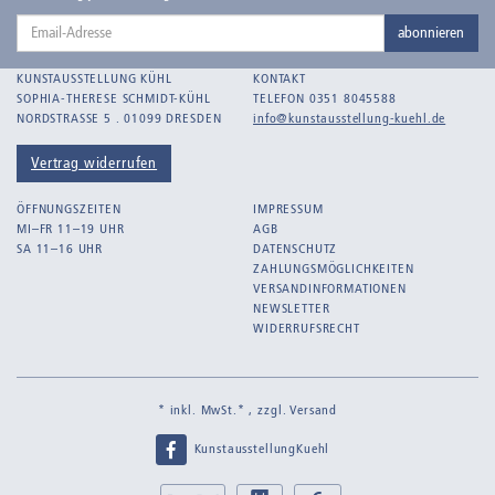
Email-
Bankroth, Bernd
abonnieren
Adresse
Bankroth, Ursula
KUNSTAUSSTELLUNG KÜHL
KONTAKT
Barth, Arthur Julius
SOPHIA-THERESE SCHMIDT-KÜHL
TELEFON 0351 8045588
NORDSTRASSE 5 . 01099 DRESDEN
info@kunstausstellung-kuehl.de
Bartnig, Horst
Bartzsch, Paul Kurt
Vertrag widerrufen
Beck, Lothar
ÖFFNUNGSZEITEN
IMPRESSUM
Becker, F.
MI–FR 11–19 UHR
AGB
SA 11–16 UHR
DATENSCHUTZ
Beckmann, Max
ZAHLUNGSMÖGLICHKEITEN
Behrens, Dorothea
VERSANDINFORMATIONEN
NEWSLETTER
Bermann, Marie
WIDERRUFSRECHT
Berndt, Siegfried
Bernigeroth, Johann Martin
* inkl. MwSt.* , zzgl.
Versand
Birnbaum
KunstausstellungKuehl
Birnstengel, Richard
Bley, Paul