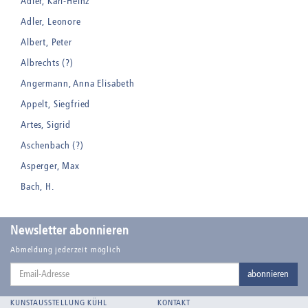
Adler, Karl-Heinz
Adler, Leonore
Albert, Peter
Albrechts (?)
Angermann, Anna Elisabeth
Appelt, Siegfried
Artes, Sigrid
Aschenbach (?)
Asperger, Max
Bach, H.
Badt, Kurt
Balden, Theo , eigentlich Otto Koehler
Newsletter abonnieren
Balden-Wolff, Annemarie
Abmeldung jederzeit möglich
Email-
Bankroth, Bernd
abonnieren
Adresse
Bankroth, Ursula
KUNSTAUSSTELLUNG KÜHL
KONTAKT