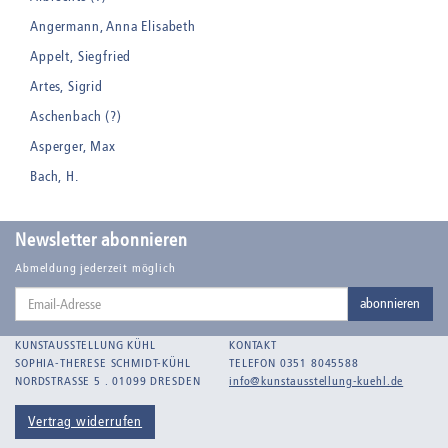
Angermann, Anna Elisabeth
Appelt, Siegfried
Artes, Sigrid
Aschenbach (?)
Asperger, Max
Bach, H.
Badt, Kurt
Balden, Theo , eigentlich Otto Koehler
Newsletter abonnieren
Balden-Wolff, Annemarie
Abmeldung jederzeit möglich
Email-
Bankroth, Bernd
abonnieren
Adresse
Bankroth, Ursula
KUNSTAUSSTELLUNG KÜHL
KONTAKT
Barth, Arthur Julius
SOPHIA-THERESE SCHMIDT-KÜHL
TELEFON 0351 8045588
NORDSTRASSE 5 . 01099 DRESDEN
info@kunstausstellung-kuehl.de
Bartnig, Horst
Bartzsch, Paul Kurt
Vertrag widerrufen
Beck, Lothar