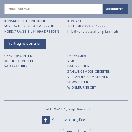
Email-
Bankroth, Bernd
abonnieren
Adresse
Bankroth, Ursula
KUNSTAUSSTELLUNG KÜHL
KONTAKT
Barth, Arthur Julius
SOPHIA-THERESE SCHMIDT-KÜHL
TELEFON 0351 8045588
NORDSTRASSE 5 . 01099 DRESDEN
info@kunstausstellung-kuehl.de
Bartnig, Horst
Bartzsch, Paul Kurt
Vertrag widerrufen
Beck, Lothar
ÖFFNUNGSZEITEN
IMPRESSUM
Becker, F.
MI–FR 11–19 UHR
AGB
SA 11–16 UHR
DATENSCHUTZ
Beckmann, Max
ZAHLUNGSMÖGLICHKEITEN
Behrens, Dorothea
VERSANDINFORMATIONEN
NEWSLETTER
Bermann, Marie
WIDERRUFSRECHT
Berndt, Siegfried
Bernigeroth, Johann Martin
* inkl. MwSt.* , zzgl.
Versand
Birnbaum
KunstausstellungKuehl
Birnstengel, Richard
Bley, Paul