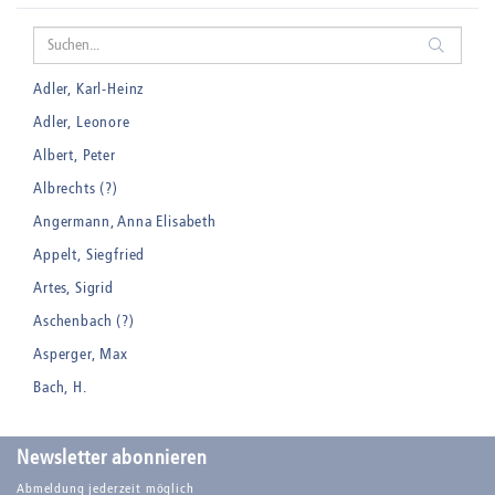
Adler, Karl-Heinz
Adler, Leonore
Albert, Peter
Albrechts (?)
Angermann, Anna Elisabeth
Appelt, Siegfried
Artes, Sigrid
Aschenbach (?)
Asperger, Max
Bach, H.
Badt, Kurt
Balden, Theo , eigentlich Otto Koehler
Newsletter abonnieren
Balden-Wolff, Annemarie
Abmeldung jederzeit möglich