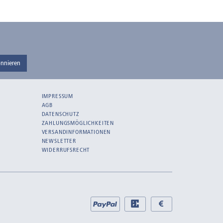
nnieren
IMPRESSUM
AGB
DATENSCHUTZ
ZAHLUNGSMÖGLICHKEITEN
VERSANDINFORMATIONEN
NEWSLETTER
WIDERRUFSRECHT
Bei
PayPal
EC
Bar
uns
bei
bei
zahlen
Abholung
Abholung