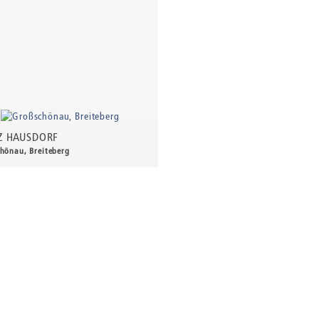
Z HAUSDORF
hönau, Breiteberg
0 €
*