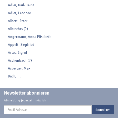
Adler, Karl-Heinz
Adler, Leonore
Albert, Peter
Albrechts (?)
Angermann, Anna Elisabeth
Appelt, Siegfried
Artes, Sigrid
Aschenbach (?)
Asperger, Max
Bach, H.
Badt, Kurt
Balden, Theo , eigentlich Otto Koehler
Newsletter abonnieren
Balden-Wolff, Annemarie
Abmeldung jederzeit möglich
Email-
Bankroth, Bernd
abonnieren
Adresse
Bankroth, Ursula