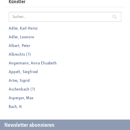
Künstler
Adler, Karl-Heinz
Adler, Leonore
Albert, Peter
Albrechts (?)
Angermann, Anna Elisabeth
Appelt, Siegfried
Artes, Sigrid
Aschenbach (?)
Asperger, Max
Bach, H.
Badt, Kurt
Balden, Theo , eigentlich Otto Koehler
Newsletter abonnieren