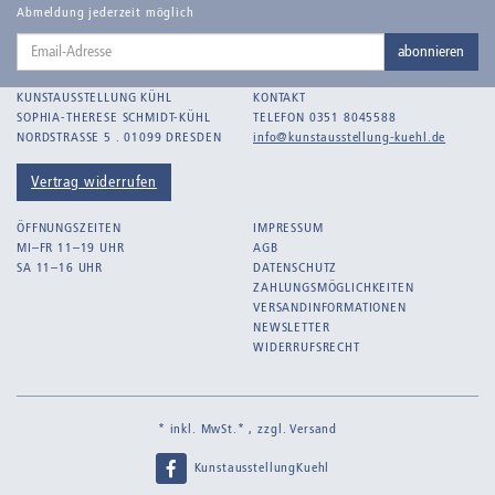
Balden-Wolff, Annemarie
Abmeldung jederzeit möglich
Email-
Bankroth, Bernd
abonnieren
Adresse
Bankroth, Ursula
KUNSTAUSSTELLUNG KÜHL
KONTAKT
Barth, Arthur Julius
SOPHIA-THERESE SCHMIDT-KÜHL
TELEFON 0351 8045588
NORDSTRASSE 5 . 01099 DRESDEN
info@kunstausstellung-kuehl.de
Bartnig, Horst
Bartzsch, Paul Kurt
Vertrag widerrufen
Beck, Lothar
ÖFFNUNGSZEITEN
IMPRESSUM
Becker, F.
MI–FR 11–19 UHR
AGB
SA 11–16 UHR
DATENSCHUTZ
Beckmann, Max
ZAHLUNGSMÖGLICHKEITEN
Behrens, Dorothea
VERSANDINFORMATIONEN
NEWSLETTER
Bermann, Marie
WIDERRUFSRECHT
Berndt, Siegfried
Bernigeroth, Johann Martin
* inkl. MwSt.* , zzgl.
Versand
Birnbaum
KunstausstellungKuehl
Birnstengel, Richard