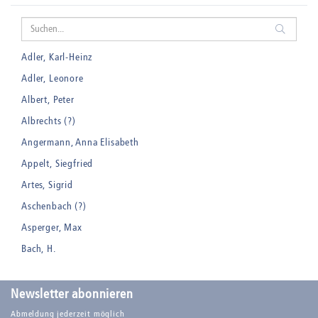
Adler, Karl-Heinz
Adler, Leonore
Albert, Peter
Albrechts (?)
Angermann, Anna Elisabeth
Appelt, Siegfried
Artes, Sigrid
Aschenbach (?)
Asperger, Max
Bach, H.
Badt, Kurt
Balden, Theo , eigentlich Otto Koehler
Newsletter abonnieren
Balden-Wolff, Annemarie
Abmeldung jederzeit möglich