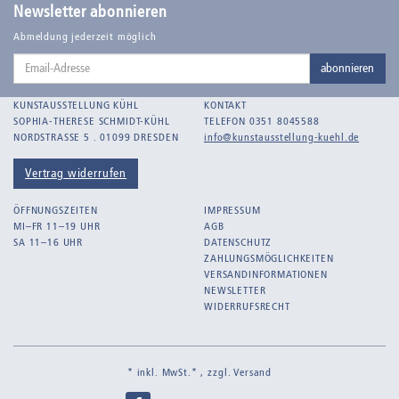
Balden, Theo , eigentlich Otto Koehler
Newsletter abonnieren
Balden-Wolff, Annemarie
Abmeldung jederzeit möglich
Email-
Bankroth, Bernd
abonnieren
Adresse
Bankroth, Ursula
KUNSTAUSSTELLUNG KÜHL
KONTAKT
Barth, Arthur Julius
SOPHIA-THERESE SCHMIDT-KÜHL
TELEFON 0351 8045588
NORDSTRASSE 5 . 01099 DRESDEN
info@kunstausstellung-kuehl.de
Bartnig, Horst
Bartzsch, Paul Kurt
Vertrag widerrufen
Beck, Lothar
ÖFFNUNGSZEITEN
IMPRESSUM
Becker, F.
MI–FR 11–19 UHR
AGB
SA 11–16 UHR
DATENSCHUTZ
Beckmann, Max
ZAHLUNGSMÖGLICHKEITEN
Behrens, Dorothea
VERSANDINFORMATIONEN
NEWSLETTER
Bermann, Marie
WIDERRUFSRECHT
Berndt, Siegfried
Bernigeroth, Johann Martin
* inkl. MwSt.* , zzgl.
Versand
Birnbaum