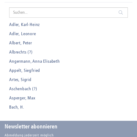
Adler, Karl-Heinz
Adler, Leonore
Albert, Peter
Albrechts (?)
Angermann, Anna Elisabeth
Appelt, Siegfried
Artes, Sigrid
Aschenbach (?)
Asperger, Max
Bach, H.
Badt, Kurt
Balden, Theo , eigentlich Otto Koehler
Newsletter abonnieren
Balden-Wolff, Annemarie
Abmeldung jederzeit möglich