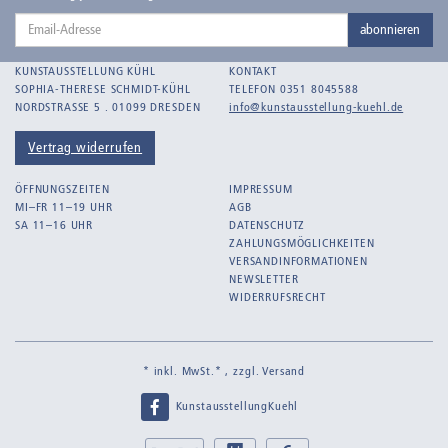
Email-
Bankroth, Bernd
abonnieren
Adresse
Bankroth, Ursula
KUNSTAUSSTELLUNG KÜHL
KONTAKT
Barth, Arthur Julius
SOPHIA-THERESE SCHMIDT-KÜHL
TELEFON 0351 8045588
NORDSTRASSE 5 . 01099 DRESDEN
info@kunstausstellung-kuehl.de
Bartnig, Horst
Bartzsch, Paul Kurt
Vertrag widerrufen
Beck, Lothar
ÖFFNUNGSZEITEN
IMPRESSUM
Becker, F.
MI–FR 11–19 UHR
AGB
SA 11–16 UHR
DATENSCHUTZ
Beckmann, Max
ZAHLUNGSMÖGLICHKEITEN
Behrens, Dorothea
VERSANDINFORMATIONEN
NEWSLETTER
Bermann, Marie
WIDERRUFSRECHT
Berndt, Siegfried
Bernigeroth, Johann Martin
* inkl. MwSt.* , zzgl.
Versand
Birnbaum
KunstausstellungKuehl
Birnstengel, Richard
Bley, Paul