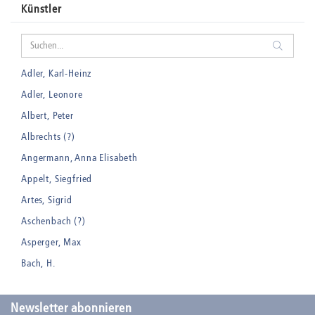
Künstler
Adler, Karl-Heinz
Adler, Leonore
Albert, Peter
Albrechts (?)
Angermann, Anna Elisabeth
Appelt, Siegfried
Artes, Sigrid
Aschenbach (?)
Asperger, Max
Bach, H.
Badt, Kurt
Balden, Theo , eigentlich Otto Koehler
Newsletter abonnieren