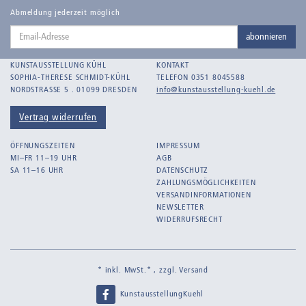
Balden-Wolff, Annemarie
Abmeldung jederzeit möglich
Email-
Bankroth, Bernd
abonnieren
Adresse
Bankroth, Ursula
KUNSTAUSSTELLUNG KÜHL
KONTAKT
Barth, Arthur Julius
SOPHIA-THERESE SCHMIDT-KÜHL
TELEFON 0351 8045588
NORDSTRASSE 5 . 01099 DRESDEN
info@kunstausstellung-kuehl.de
Bartnig, Horst
Bartzsch, Paul Kurt
Vertrag widerrufen
Beck, Lothar
ÖFFNUNGSZEITEN
IMPRESSUM
Becker, F.
MI–FR 11–19 UHR
AGB
SA 11–16 UHR
DATENSCHUTZ
Beckmann, Max
ZAHLUNGSMÖGLICHKEITEN
Behrens, Dorothea
VERSANDINFORMATIONEN
NEWSLETTER
Bermann, Marie
WIDERRUFSRECHT
Berndt, Siegfried
Bernigeroth, Johann Martin
* inkl. MwSt.* , zzgl.
Versand
Birnbaum
KunstausstellungKuehl
Birnstengel, Richard