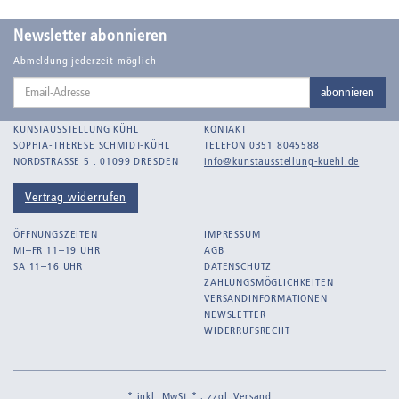
Badt, Kurt
Balden, Theo , eigentlich Otto Koehler
Newsletter abonnieren
Balden-Wolff, Annemarie
Abmeldung jederzeit möglich
Email-
Bankroth, Bernd
abonnieren
Adresse
Bankroth, Ursula
KUNSTAUSSTELLUNG KÜHL
KONTAKT
Barth, Arthur Julius
SOPHIA-THERESE SCHMIDT-KÜHL
TELEFON 0351 8045588
NORDSTRASSE 5 . 01099 DRESDEN
info@kunstausstellung-kuehl.de
Bartnig, Horst
Bartzsch, Paul Kurt
Vertrag widerrufen
Beck, Lothar
ÖFFNUNGSZEITEN
IMPRESSUM
Becker, F.
MI–FR 11–19 UHR
AGB
SA 11–16 UHR
DATENSCHUTZ
Beckmann, Max
ZAHLUNGSMÖGLICHKEITEN
Behrens, Dorothea
VERSANDINFORMATIONEN
NEWSLETTER
Bermann, Marie
WIDERRUFSRECHT
Berndt, Siegfried
Bernigeroth, Johann Martin
* inkl. MwSt.* , zzgl.
Versand