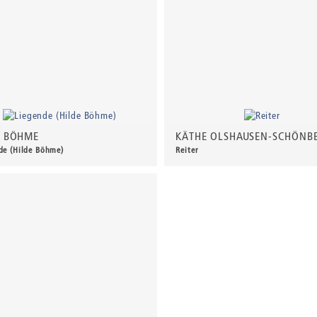
 BÖHME
KÄTHE OLSHAUSEN-SCHÖNB
de (Hilde Böhme)
Reiter
00 €
*
120,00 €
*