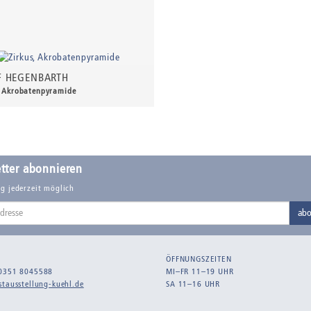
F HEGENBARTH
, Akrobatenpyramide
00 €
*
tter abonnieren
g jederzeit möglich
abo
ÖFFNUNGSZEITEN
0351 8045588
MI–FR 11–19 UHR
tausstellung-kuehl.de
SA 11–16 UHR