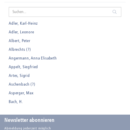
Adler, Karl-Heinz
Adler, Leonore
Albert, Peter
Albrechts (?)
Angermann, Anna Elisabeth
Appelt, Siegfried
Artes, Sigrid
Aschenbach (?)
Asperger, Max
Bach, H.
Badt, Kurt
Balden, Theo , eigentlich Otto Koehler
Newsletter abonnieren
Balden-Wolff, Annemarie
Abmeldung jederzeit möglich