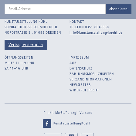
Email-
Bankroth, Bernd
abonnieren
Adresse
Bankroth, Ursula
KUNSTAUSSTELLUNG KÜHL
KONTAKT
Barth, Arthur Julius
SOPHIA-THERESE SCHMIDT-KÜHL
TELEFON 0351 8045588
NORDSTRASSE 5 . 01099 DRESDEN
info@kunstausstellung-kuehl.de
Bartnig, Horst
Bartzsch, Paul Kurt
Vertrag widerrufen
Beck, Lothar
ÖFFNUNGSZEITEN
IMPRESSUM
Becker, F.
MI–FR 11–19 UHR
AGB
SA 11–16 UHR
DATENSCHUTZ
Beckmann, Max
ZAHLUNGSMÖGLICHKEITEN
Behrens, Dorothea
VERSANDINFORMATIONEN
NEWSLETTER
Bermann, Marie
WIDERRUFSRECHT
Berndt, Siegfried
Bernigeroth, Johann Martin
* inkl. MwSt.* , zzgl.
Versand
Birnbaum
KunstausstellungKuehl
Birnstengel, Richard
Bley, Paul