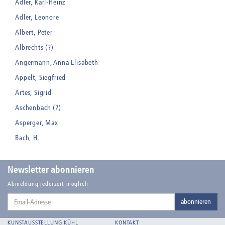
Adler, Karl-Heinz
Adler, Leonore
Albert, Peter
Albrechts (?)
Angermann, Anna Elisabeth
Appelt, Siegfried
Artes, Sigrid
Aschenbach (?)
Asperger, Max
Bach, H.
Badt, Kurt
Balden, Theo , eigentlich Otto Koehler
Newsletter abonnieren
Balden-Wolff, Annemarie
Abmeldung jederzeit möglich
Email-
Bankroth, Bernd
abonnieren
Adresse
Bankroth, Ursula
KUNSTAUSSTELLUNG KÜHL
KONTAKT