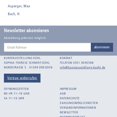
Asperger, Max
Bach, H.
Badt, Kurt
Balden, Theo , eigentlich Otto Koehler
Newsletter abonnieren
Balden-Wolff, Annemarie
Abmeldung jederzeit möglich
Email-
Bankroth, Bernd
abonnieren
Adresse
Bankroth, Ursula
KUNSTAUSSTELLUNG KÜHL
KONTAKT
Barth, Arthur Julius
SOPHIA-THERESE SCHMIDT-KÜHL
TELEFON 0351 8045588
NORDSTRASSE 5 . 01099 DRESDEN
info@kunstausstellung-kuehl.de
Bartnig, Horst
Bartzsch, Paul Kurt
Vertrag widerrufen
Beck, Lothar
ÖFFNUNGSZEITEN
IMPRESSUM
Becker, F.
MI–FR 11–19 UHR
AGB
SA 11–16 UHR
DATENSCHUTZ
Beckmann, Max
ZAHLUNGSMÖGLICHKEITEN
Behrens, Dorothea
VERSANDINFORMATIONEN
NEWSLETTER
Bermann, Marie