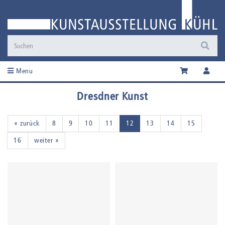
Menu
Dresdner Kunst
« zurück
8
9
10
11
12
13
14
15
16
weiter »